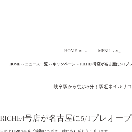
HOME
MENU
ホーム
メニュー
Skip
HOME
>>
ニュース一覧
>>
キャンペーン
>>
RICHE4号店が名古屋に5/1
to
content
岐阜駅から徒歩5分！駅近ネイルサ
RICHE4号店が名古屋に5/1プレオー
日頃よりRICHEをご愛顧いただき、誠にありがとうございます。