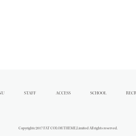
NU
STAFF
ACCESS
SCHOOL
REC
Copyrightc2017 FAT COLOR THEME,Limited All rights reserved.