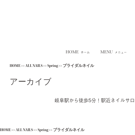
HOME
MENU
ホーム
メニュー
Skip
HOME
>>
ALL NAILS
>>
Spring
>>
ブライダルネイル
to
content
アーカイブ
岐阜駅から徒歩5分！駅近ネイルサ
HOME
>>
ALL NAILS
>>
Spring
>>
ブライダルネイル