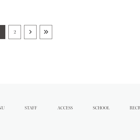
1
2
NU
STAFF
ACCESS
SCHOOL
REC