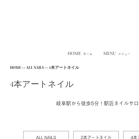
HOME
MENU
ホーム
メニュー
Skip
HOME
>>
ALL NAILS
>>
4本アートネイル
to
content
4本アートネイル
岐阜駅から徒歩5分！駅近ネイルサ
ALL NAILS
2本アートネイル
4本